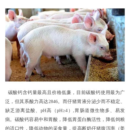
碳酸钙含钙量最高且价格低廉，目前碳酸钙使用最为广
泛，但其系酸力高达2846。而仔猪胃液分泌少而不稳定、
缺乏游离盐酸、pH高（pH≥4）,胃肠道微生物多、易发
病。碳酸钙容易中和胃酸，降低胃蛋白酶活性，降低饲粮
的适口性，降低动物的采食量，提高断奶仔猪腹泻率（姜