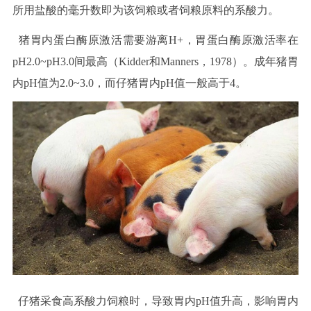
所用盐酸的毫升数即为该饲粮或者饲粮原料的系酸力。
猪胃内蛋白酶原激活需要游离H+，胃蛋白酶原激活率在
pH2.0~pH3.0间最高（Kidder和Manners，1978）。成年猪胃
内pH值为2.0~3.0，而仔猪胃内pH值一般高于4。
仔猪采食高系酸力饲粮时，导致胃内pH值升高，影响胃内