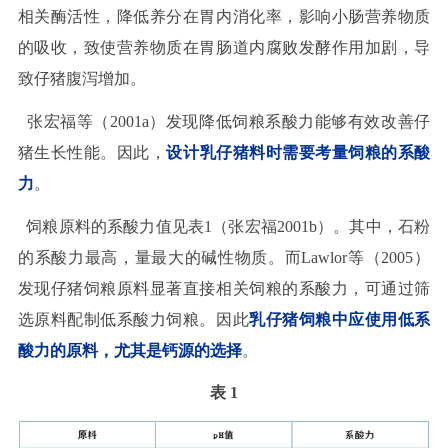
相关酶活性，降低养分在胃内消化率，影响小肠营养物质
的吸收，致使营养物质在胃肠道内腐败发酵作用加剧，导
致仔猪腹泻增加。
张宏福等（2001a）发现降低饲粮系酸力能够有效改善仔
猪生长性能。因此，
设计乳仔猪料时需要考量饲粮的系酸
力
。
饲粮原料的系酸力值见表1（张宏福2001b）。其中，石粉
的系酸力最高，量最大的碱性物质。而Lawlor等（2005）
发现仔猪饲粮原料显著直接相关饲粮的系酸力，可通过筛
选原料配制低系酸力饲粮。因此
乳仔猪饲粮中应使用低系
酸力的原料，尤其是钙源的选择
。
表 1