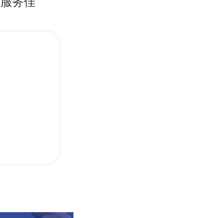
服务佳
1所
院士
46项
国
5家
院校