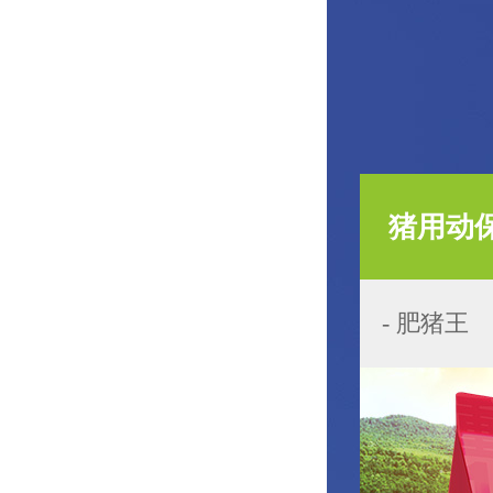
猪用动
- 肥猪王