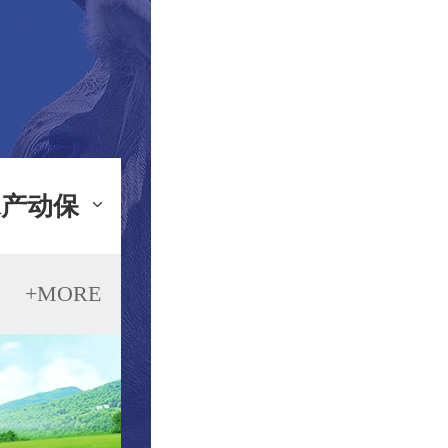
水产动保
+MORE
- 禽肽重
- 维无忧