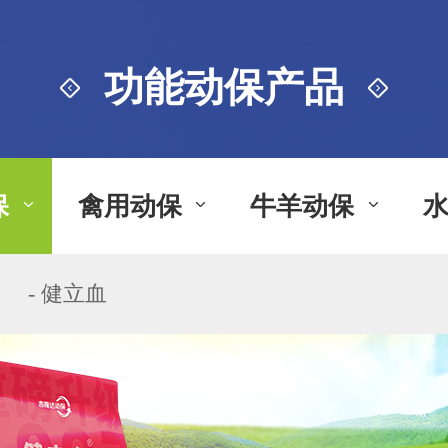
功能动保产品
保
禽用动保
牛羊动保
- 健立血