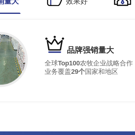
销量大
效果好
品牌强销量大
全球
Top100
农牧企业战略合作
业务覆盖
29个
国家和地区