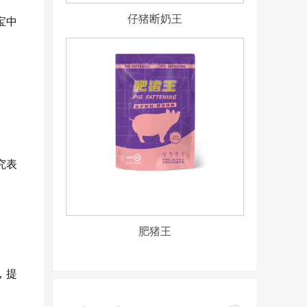
仔猪断奶王
宝中
究表
肥猪王
，提