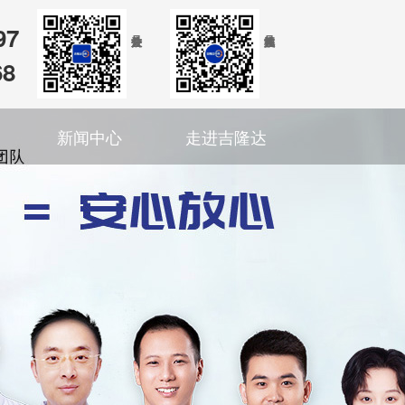
97
68
新闻中心
走进吉隆达