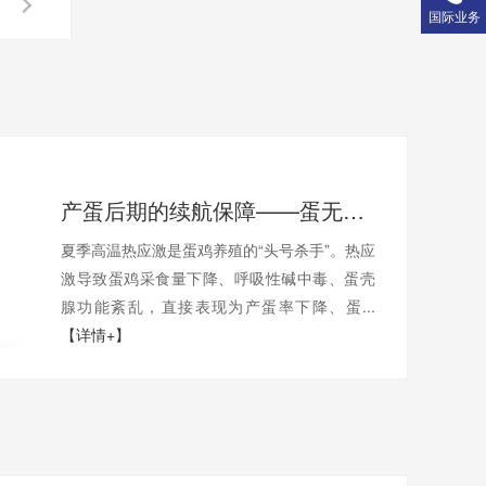
国际业务
产蛋后期的续航保障——蛋无忧如何应对热应激与高温挑战
夏季高温热应激是蛋鸡养殖的“头号杀手”。热应
激导致蛋鸡采食量下降、呼吸性碱中毒、蛋壳
腺功能紊乱，直接表现为产蛋率下降、蛋...
【详情+】