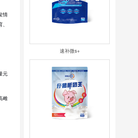
发情
育、
速补微s+
量元
高雌