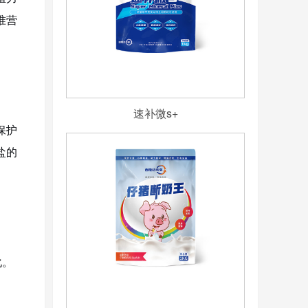
准营
速补微s+
保护
盐的
化。