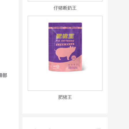
仔猪断奶王
蹄部
肥猪王