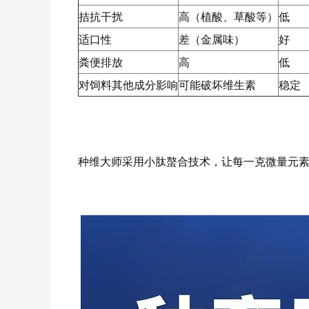
拮抗干扰
高（植酸、草酸等）
低
适口性
差（金属味）
好
粪便排放
高
低
对饲料其他成分影响
可能破坏维生素
稳定
种维大师采用小肽螯合技术，让每一克微量元素