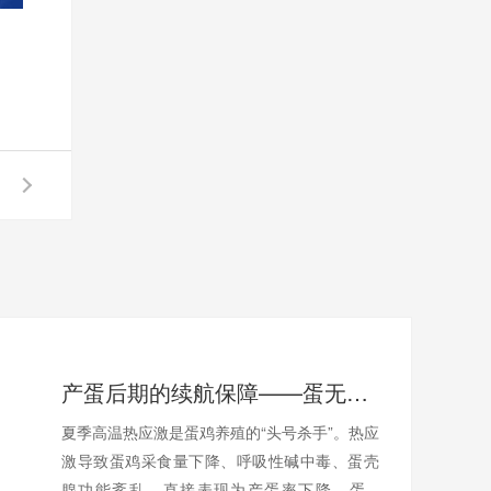
产蛋后期的续航保障——蛋无忧如何应对热应激与高温挑战
夏季高温热应激是蛋鸡养殖的“头号杀手”。热应
激导致蛋鸡采食量下降、呼吸性碱中毒、蛋壳
腺功能紊乱，直接表现为产蛋率下降、蛋...