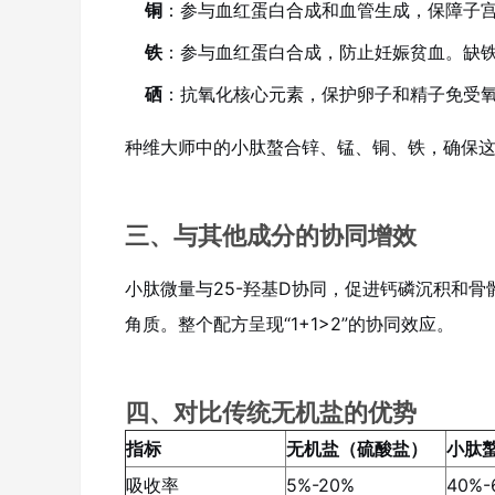
铜
：参与血红蛋白合成和血管生成，保障子
铁
：参与血红蛋白合成，防止妊娠贫血。缺
硒
：抗氧化核心元素，保护卵子和精子免受
种维大师中的小肽螯合锌、锰、铜、铁，确保
三、与其他成分的协同增效
小肽微量与25-羟基D协同，促进钙磷沉积和
角质。整个配方呈现“1+1>2”的协同效应。
四、对比传统无机盐的优势
指标
无机盐（硫酸盐）
小肽
吸收率
5%-20%
40%-