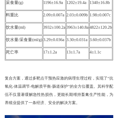
采食量(g)
1196±16.9a
1202±19.4a
1340±16.8b
料重比
2.09±0.007a
2.03±0.009b
1.98±0.007c
饮水量(ml)
3932±100.2a
3963±140.8a
4822±120.2b
饮水量/采食量(ml/g)
3.29±0.036a
3.30±0.031a
3.60±0.037b
死亡率
17±1.2a
13±1.7a
4±1.1c
复合方案，通过多靶点干预热应激的病理生理过程，实现了“抗
氧化-体温调节-电解质平衡-肠道保护”的全方位覆盖。其科学配
伍不仅显著缓解急性热损伤，更能长期维持畜禽生产性能，为
养殖业提供了一条经济、安全的解决方案。