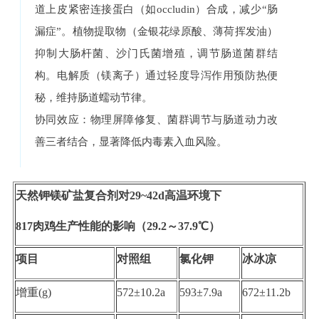
道上皮紧密连接蛋白（如occludin）合成，减少“肠
漏症”。植物提取物（金银花绿原酸、薄荷挥发油）
抑制大肠杆菌、沙门氏菌增殖，调节肠道菌群结
构。电解质（镁离子）通过轻度导泻作用预防热便
秘，维持肠道蠕动节律。
协同效应：物理屏障修复、菌群调节与肠道动力改
善三者结合，显著降低内毒素入血风险。
天然钾镁矿盐复合剂对29~42d高温环境下
817肉鸡生产性能的影响（29.2～37.9℃）
项目
对照组
氯化钾
冰冰凉
增重(g)
572±10.2a
593±7.9a
672±11.2b