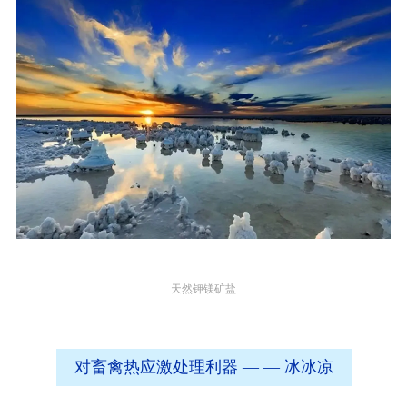
天然钾镁矿盐
对畜禽热应激处理利器 — — 冰冰凉