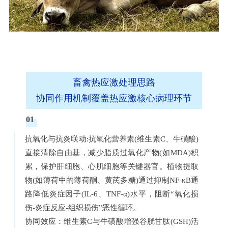
畜禽热应激处理思路
协同作用机制覆盖热应激核心病理环节
01
抗氧化与抗炎联动:抗氧化营养素(维生素C、牛磺酸)
直接清除自由基，减少脂质过氧化产物(如MDA)积
累，保护肝细胞、心肌细胞等关键器官。植物提取
物(如薄荷中的薄荷酮、黄芪多糖)通过抑制NF-κB通
路降低炎症因子(IL-6、TNF-α)水平，阻断“氧化损
伤-炎症反应-组织损伤”恶性循环。
协同效应：维生素C与牛磺酸增强谷胱甘肽(GSH)活