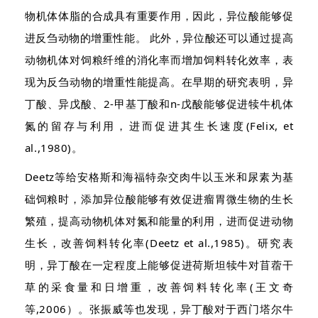
物机体体脂的合成具有重要作用，因此，异位酸能够促
进反刍动物的增重性能。 此外，异位酸还可以通过提高
动物机体对饲粮纤维的消化率而增加饲料转化效率，表
现为反刍动物的增重性能提高。在早期的研究表明，异
丁酸、异戊酸、2-甲基丁酸和n-戊酸能够促进犊牛机体
氮的留存与利用，进而促进其生长速度(Felix, et
al.,1980)。
Deetz等给安格斯和海福特杂交肉牛以玉米和尿素为基
础饲粮时，添加异位酸能够有效促进瘤胃微生物的生长
繁殖，提高动物机体对氮和能量的利用，进而促进动物
生长，改善饲料转化率(Deetz et al.,1985)。研究表
明，异丁酸在一定程度上能够促进荷斯坦犊牛对苜蓿干
草的采食量和日增重，改善饲料转化率(王文奇
等,2006）。张振威等也发现，异丁酸对于西门塔尔牛