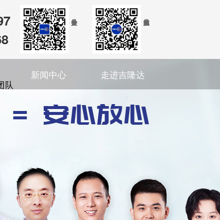
97
68
新闻中心
走进吉隆达