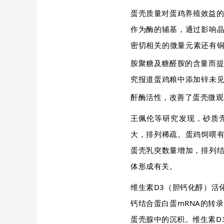
蛋壳质量对蛋鸡养殖效益的
作为酶的辅基，通过影响
密切相关的微量元素还有铜
胺聚糖及糖醛胺的含量而
究报道蛋鸡粮中添加锌未
酐酶活性，改善了蛋壳微观
王佩伦等研究发现，砂质
大，排列稀疏。蛋鸡饲喂
蛋壳乳突数量增加，排列
体形成有关。
维生素D3（胆钙化醇）活
钙结合蛋白蛋mRNA的转
蛋壳腺中的沉积。维生素D