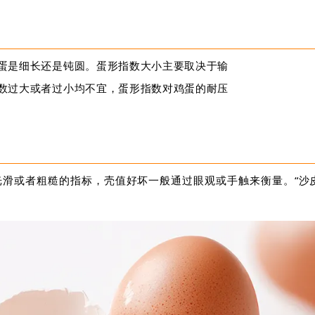
蛋是细长还是钝圆。蛋形指数大小主要取决于输
数过大或者过小均不宜，蛋形指数对鸡蛋的耐压
光滑或者粗糙的指标，壳值好坏一般通过眼观或手触来衡量。“沙
。