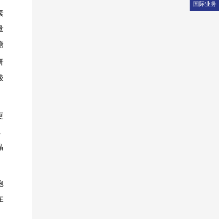
国际业务
素
量
糖
研
酸
更
，
晶
胞
在