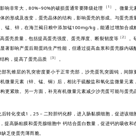
［1］
影响非常大，80%~90%的破损蛋通常要降级处理
。微量元
晶体的形成及改变，蛋壳晶体的结构，影响蛋壳的形成。与蛋壳质
、锰、锌，在海兰褐日粮中添加锰100mg/kg，能通过增加合成
［2］
提高蛋壳质量，包括提高蛋壳强度、蛋壳厚度、断裂韧度等
。
见显著影响产蛋后期蛋鸡生产性能，但通过提高血浆和蛋壳腺内碳
［3］
结构，提高了蛋壳品质
。
壳部乳锥层的乳突密度要小于正常壳部，沙壳蛋乳突圆钝，间隙
有机微量元素（锌、锰、铜）后，相比于硫酸盐和氧化盐微量元素
结构更紧致。另一方面，补充有机微量元素减少沙壳蛋可能与蛋壳
化后转化变成1，25－二羟胆钙化醇，进入肠黏膜细胞，促进该细
录，提高肠粘膜和蛋壳腺细胞中 钙结合蛋白数量，促进钙的吸收和
3缺乏使蛋壳薄而脆。