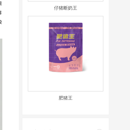
重
仔猪断奶王
算
较
肥猪王