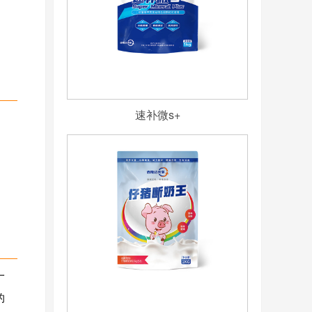
速补微s+
一
的