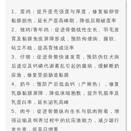
1、蛋鸡：提升蛋壳强度与厚度，修复输卵管
黏膜损伤，延长产蛋高峰期，降低后期破蛋率
2、雏鸡/青年鸡：促进骨骼线性生长、羽毛发
育及黏膜免疫屏障形成，预防佝偻病、腿软、
站立不稳，提高育雏成活率
3、仔猪：促进骨骼快速发育，预防伪狂犬病
后遗症及钙磷代谢紊乱引起的腿病，缓解断奶
应激，修复受损肠道黏膜
4、奶牛：预防产后低血钙（产褥热），修复
乳腺黏膜屏障，降低体细胞数，提升乳脂率及
乳蛋白率，延长泌乳高峰
5、肉牛：促进骨骼纵向生长与肌肉附着，增
强运输及饲养过程中的抗应激能力，减少跛行
发生率，提高日增重